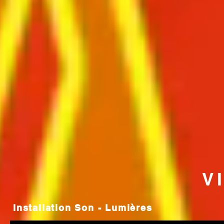
V
Installation Son - Lumières