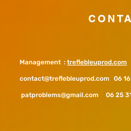
CONT
Management :
treflebleuprod.com
contact@treflebleuprod.com
06 16 
patproblems@gmail.com
06 25 31